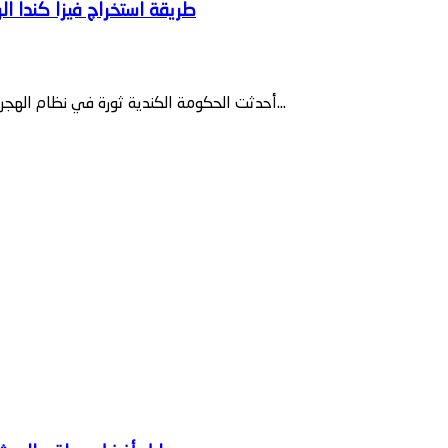
أحدثت الحكومة الكندية ثورة في نظام الهجرة الخاص بها بجعل المغرب أول بلد في العالم يفتتح رسمياً نظام فيزا كندا...