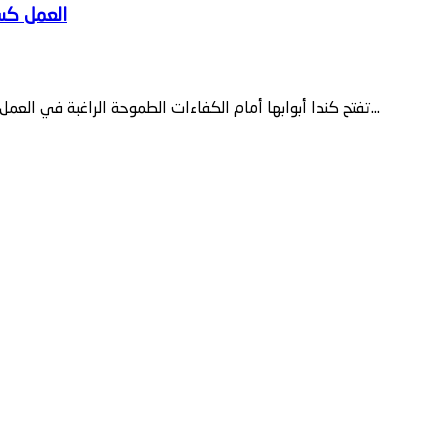
تفتح كندا أبوابها أمام الكفاءات الطموحة الراغبة في العمل كسائق شاحنة ثقيلة، وهي واحدة من أكثر الوظائف طلباً واستقراراً في...