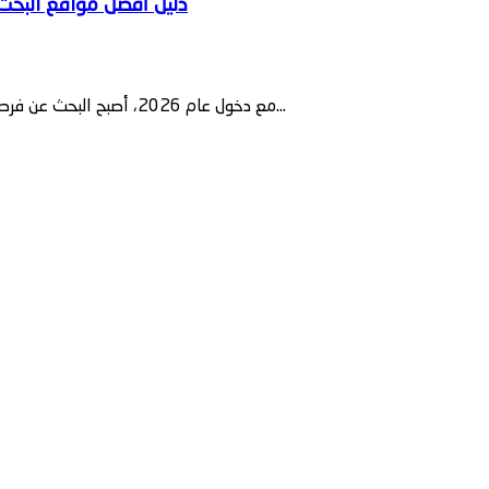
مع دخول عام 2026، أصبح البحث عن فرصة عمل في أوروبا يتطلب ذكاءً في اختيار المصدر. لم تعد الطرق التقليدية...